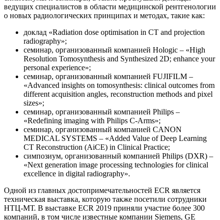
ведущих специалистов в области медицинской рентгенологии
о новых радиологических принципах и методах, такие как:
доклад «Radiation dose optimisation in CT and projection
radiography»;
семинар, организованный компанией Hologic – «High
Resolution Tomosynthesis and Synthesized 2D; enhance your
personal experience»;
семинар, организованный компанией FUJIFILM –
«Advanced insights on tomosynthesis: clinical outcomes from
different acquisition angles, reconstruction methods and pixel
sizes»;
семинар, организованный компанией Philips –
«Redefining imaging with Philips C-Arms»;
семинар, организованный компанией CANON
MEDICAL SYSTEMS – «Added Value of Deep Learning
CT Reconstruction (AiCE) in Clinical Practice;
симпозиум, организованный компанией Philips (DXR) –
«Next generation image processing technologies for clinical
excellence in digital radiography».
Одной из главных достопримечательностей ECR является
техническая выставка, которую также посетили сотрудники
НТЦ-МТ. В выставке ECR 2019 приняли участие более 300
компаний, в том числе известные компании Siemens, GE