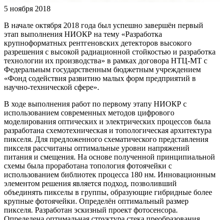
5 ноября 2018
В начале октября 2018 года был успешно завершён первый
этап выполнения НИОКР на тему «Разработка
крупноформатных рентгеновских детекторов высокого
разрешения с высокой радиационной стойкостью и разработка
технологии их производства» в рамках договора НТЦ-МТ с
Федеральным государственным бюджетным учреждением
«Фонд содействия развитию малых форм предприятий в
научно-технической сфере».
В ходе выполнения работ по первому этапу НИОКР с
использованием современных методов цифрового
моделирования оптических и электрических процессов была
разработана схемотехническая и топологическая архитектура
пикселя. Для предложенного схематического представления
пикселя рассчитаны оптимальные уровни напряжений
питания и смещения. На основе полученной принципиальной
схемы была проработана топология фотоячейки с
использованием библиотек процесса 180 нм. Инновационным
элементом решения является подход, позволивший
объединять пикселы в группы, образующие гибридные более
крупные фотоячейки. Определён оптимальный размер
пикселя. Разработан эскизный проект фотосенсора.
Определена оптимальная структура стека преобразования